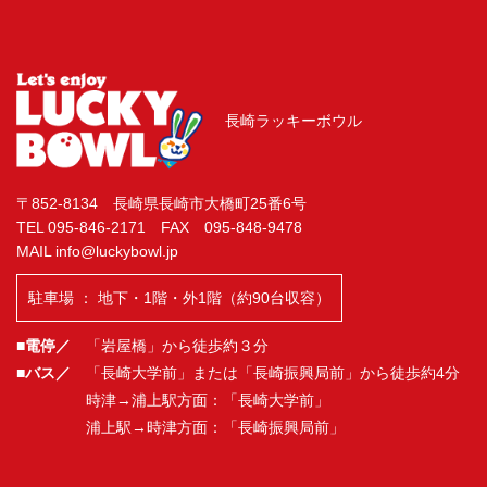
仲間同士で！ご家族で！
LET'S ENJOY BOWLING！
長崎ラッキーボウル
〒852-8134 長崎県長崎市大橋町25番6号
TEL 095-846-2171 FAX 095-848-9478
MAIL info@luckybowl.jp
駐車場 ： 地下・1階・外1階（約90台収容）
■電停／
「岩屋橋」から徒歩約３分
■バス／
「長崎大学前」または「長崎振興局前」から徒歩約4分
時津→浦上駅方面：「長崎大学前」
浦上駅→時津方面：「長崎振興局前」